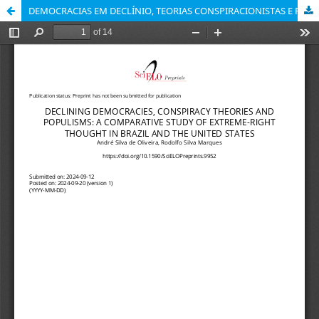
DEMOCRACIAS EM DECLÍNIO, TEORIAS CONSPIRACIONISTAS E POPULISMOS: ESTUDO COMPARADO DO PENSAMENTO DE EXTREMA-DIREITA NO BRASIL E NOS ESTADOS UNIDOS