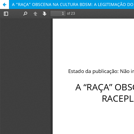
A “RAÇA” OBSCENA NA CULTURA BDSM: A LEGITIMAÇÃO DO