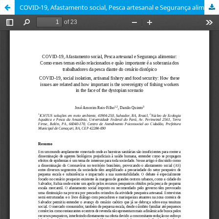
COVID-19, Afastamento social, Pesca artesanal e Segurança alimentar: Como esses temas estão relacionados e quão importante é a soberania dos trabalhadores da pesca diante do cenário distópico