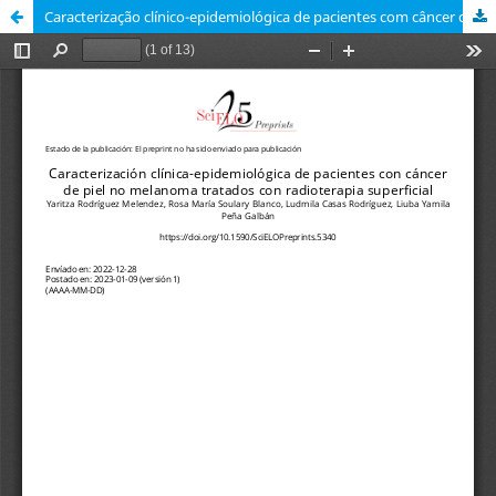
Caracterização clínico-epidemiológica de pacientes com câncer de pele não melanoma tratados com radioterapia superficial