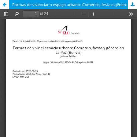
Formas de vivenciar o espaço urbano: Comércio, festa e gênero em La Paz (Bolívia)