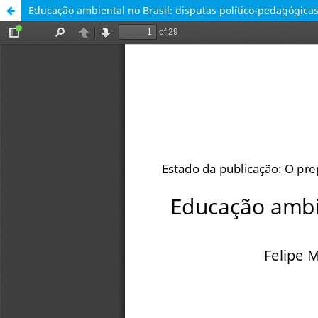
Educação ambiental no Brasil: disputas político-pedagógicas