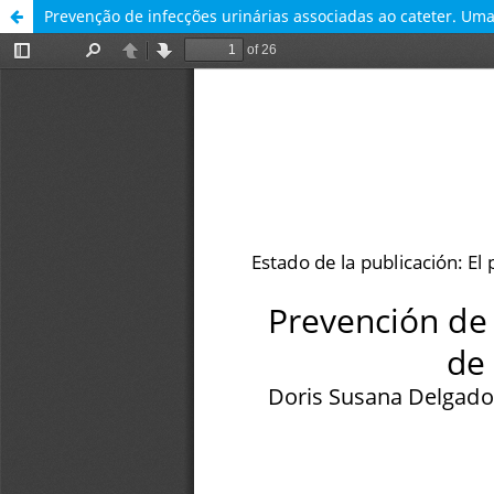
Prevenção de infecções urinárias associadas ao cateter. Uma