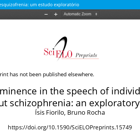
squizofrenia: um estudo exploratório