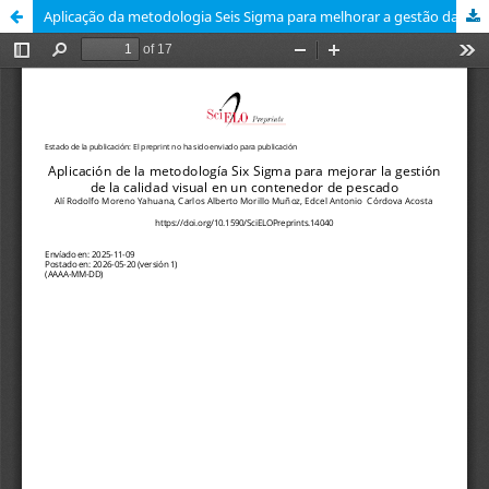
Aplicação da metodologia Seis Sigma para melhorar a gestão da qualidade visual em uma fábrica de conservas de peixe