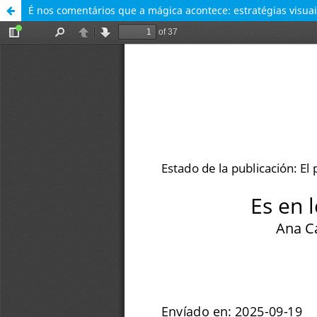
É nos comentários que a mágica acontece: estratégias visuai