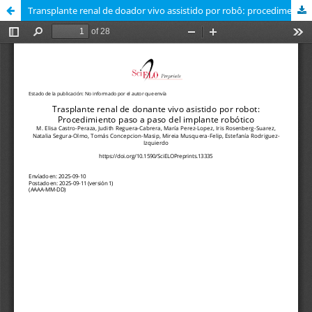
Transplante renal de doador vivo assistido por robô: procedimento passo a passo do implante robótico