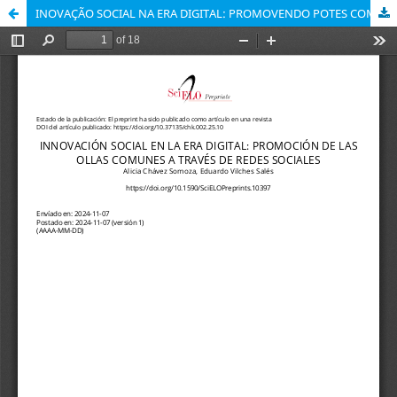
INOVAÇÃO SOCIAL NA ERA DIGITAL: PROMOVENDO POTES COMUNS POR MEIO DE REDES SOCIAIS