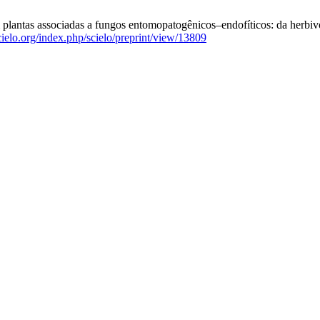
lantas associadas a fungos entomopatogênicos–endofíticos: da herbivor
scielo.org/index.php/scielo/preprint/view/13809