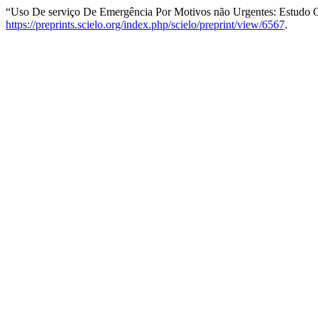
“Uso De serviço De Emergência Por Motivos não Urgentes: Estudo 
https://preprints.scielo.org/index.php/scielo/preprint/view/6567
.