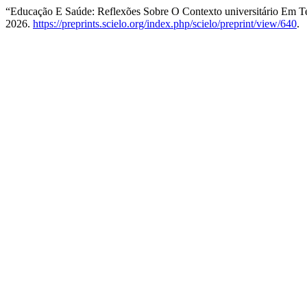
“Educação E Saúde: Reflexões Sobre O Contexto universitário E
2026.
https://preprints.scielo.org/index.php/scielo/preprint/view/640
.