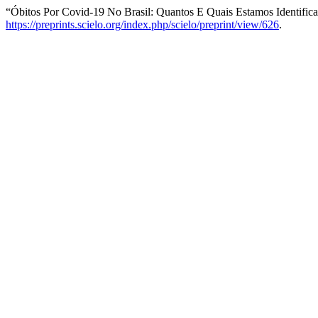
“Óbitos Por Covid-19 No Brasil: Quantos E Quais Estamos Identific
https://preprints.scielo.org/index.php/scielo/preprint/view/626
.