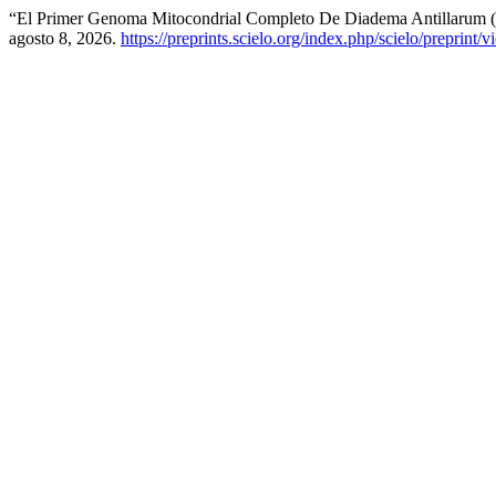
“El Primer Genoma Mitocondrial Completo De Diadema Antillarum 
agosto 8, 2026.
https://preprints.scielo.org/index.php/scielo/preprint/