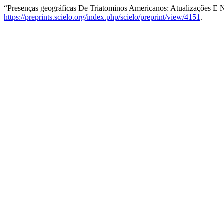
“Presenças geográficas De Triatominos Americanos: Atualizações E
https://preprints.scielo.org/index.php/scielo/preprint/view/4151
.