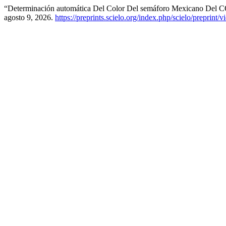
“Determinación automática Del Color Del semáforo Mexicano Del C
agosto 9, 2026.
https://preprints.scielo.org/index.php/scielo/preprint/