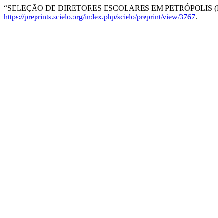
“SELEÇÃO DE DIRETORES ESCOLARES EM PETRÓPOLIS (R
https://preprints.scielo.org/index.php/scielo/preprint/view/3767
.