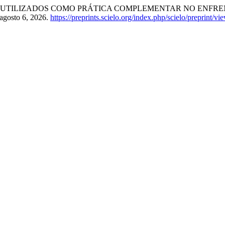
S UTILIZADOS COMO PRÁTICA COMPLEMENTAR NO ENFR
 agosto 6, 2026.
https://preprints.scielo.org/index.php/scielo/preprint/v