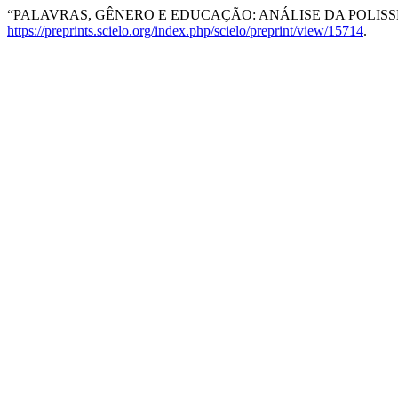
“PALAVRAS, GÊNERO E EDUCAÇÃO: ANÁLISE DA POLISSE
https://preprints.scielo.org/index.php/scielo/preprint/view/15714
.