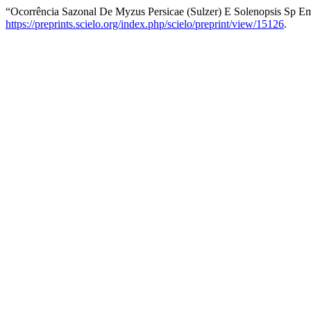
“Ocorrência Sazonal De Myzus Persicae (Sulzer) E Solenopsis Sp Em C
https://preprints.scielo.org/index.php/scielo/preprint/view/15126
.