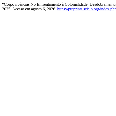
“Corpovivências No Enfrentamento à Colonialidade: Desdobramentos
2025. Acesso em agosto 6, 2026.
https://preprints.scielo.org/index.p