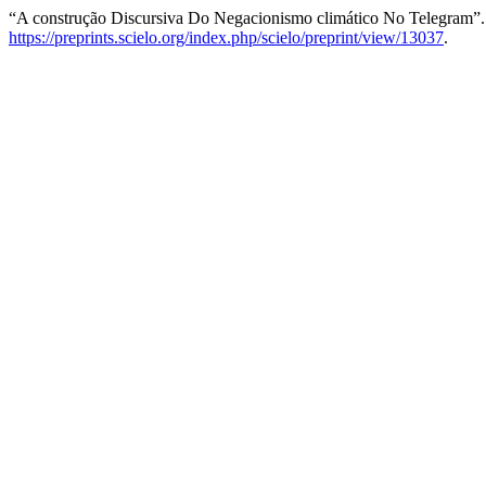
“A construção Discursiva Do Negacionismo climático No Telegram”
https://preprints.scielo.org/index.php/scielo/preprint/view/13037
.