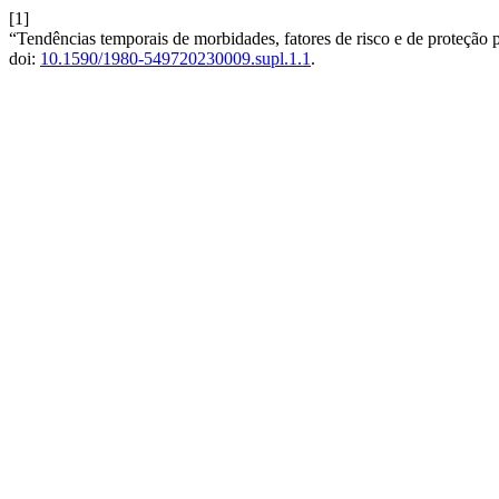
[1]
“Tendências temporais de morbidades, fatores de risco e de proteção p
doi:
10.1590/1980-549720230009.supl.1.1
.