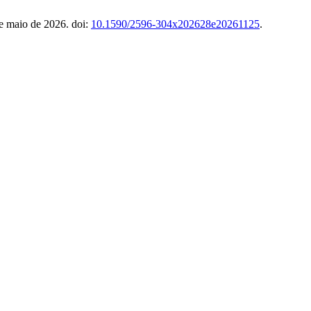
de maio de 2026. doi:
10.1590/2596-304x202628e20261125
.