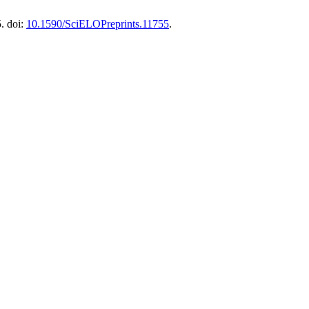
5. doi:
10.1590/SciELOPreprints.11755
.