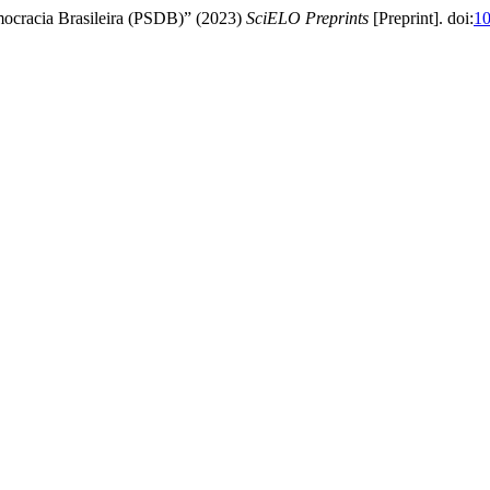
mocracia Brasileira (PSDB)” (2023)
SciELO Preprints
[Preprint]. doi:
10