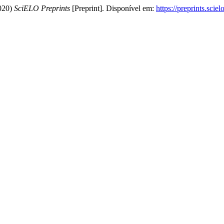
2020)
SciELO Preprints
[Preprint]. Disponível em:
https://preprints.scie