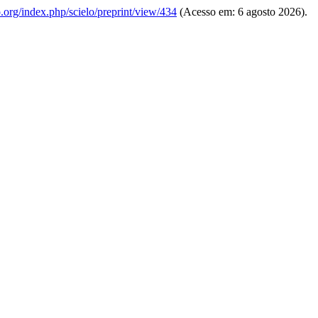
lo.org/index.php/scielo/preprint/view/434
(Acesso em: 6 agosto 2026).