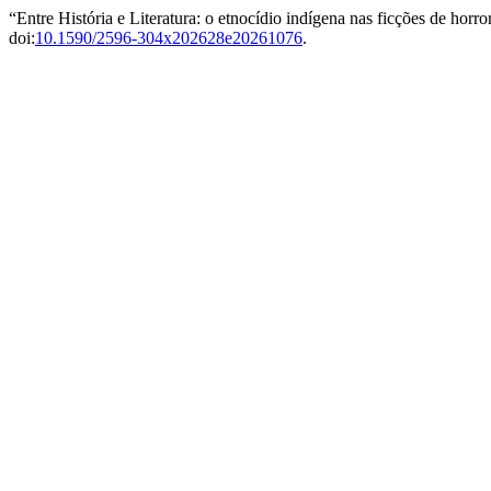
“Entre História e Literatura: o etnocídio indígena nas ficções de hor
doi:
10.1590/2596-304x202628e20261076
.