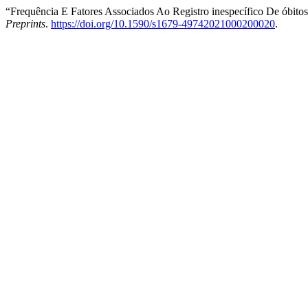
“Frequência E Fatores Associados Ao Registro inespecífico De óbito
Preprints
.
https://doi.org/10.1590/s1679-49742021000200020
.