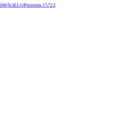
.1590/SciELOPreprints.15723
.