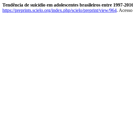
Tendência de suicídio em adolescentes brasileiros entre 1997-201
https://preprints.scielo.org/index.php/scielo/preprint/view/964
. Acesso