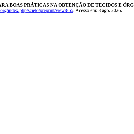
RA BOAS PRÁTICAS NA OBTENÇÃO DE TECIDOS E ÓR
lo.org/index.php/scielo/preprint/view/855
. Acesso em: 8 ago. 2026.