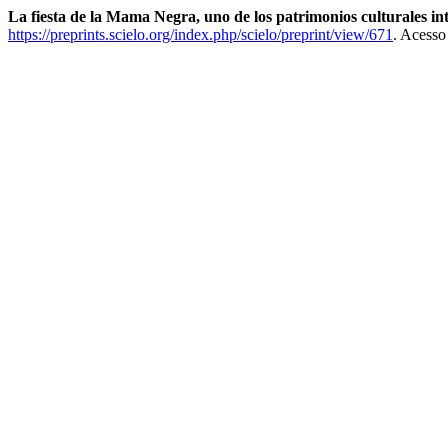
La fiesta de la Mama Negra, uno de los patrimonios culturales i
https://preprints.scielo.org/index.php/scielo/preprint/view/671
. Acesso