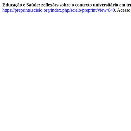
Educação e Saúde: reflexões sobre o contexto universitário em
https://preprints.scielo.org/index.php/scielo/preprint/view/640
. Acesso