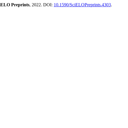
iELO Preprints
, 2022. DOI:
10.1590/SciELOPreprints.4303
.