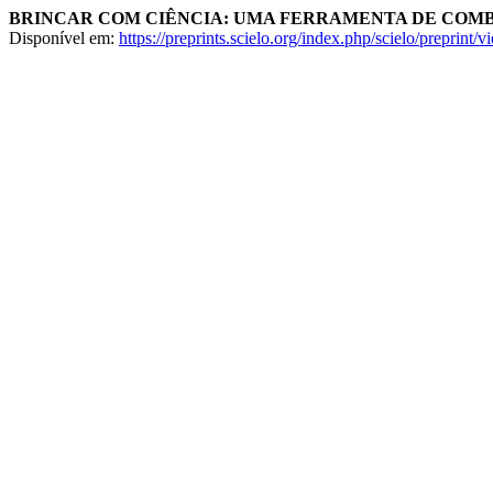
BRINCAR COM CIÊNCIA: UMA FERRAMENTA DE COMB
Disponível em:
https://preprints.scielo.org/index.php/scielo/preprint/