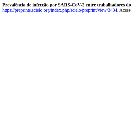
Prevalência de infecção por SARS-CoV-2 entre trabalhadores do s
https://preprints.scielo.org/index.php/scielo/preprint/view/3434
. Acess