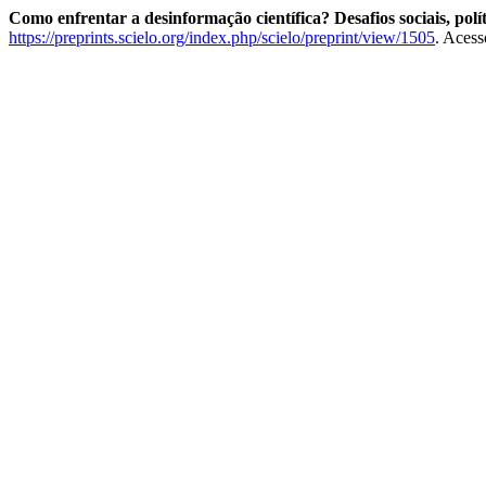
Como enfrentar a desinformação científica? Desafios sociais, polí
https://preprints.scielo.org/index.php/scielo/preprint/view/1505
. Acess