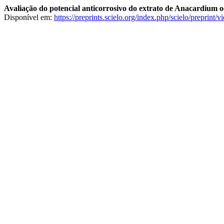
Avaliação do potencial anticorrosivo do extrato de Anacardium 
Disponível em:
https://preprints.scielo.org/index.php/scielo/preprint/