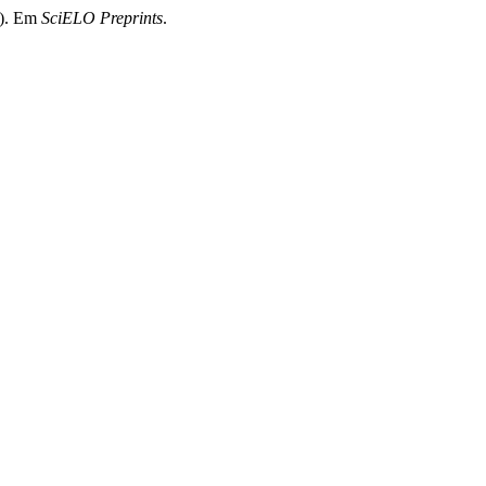
0). Em
SciELO Preprints
.