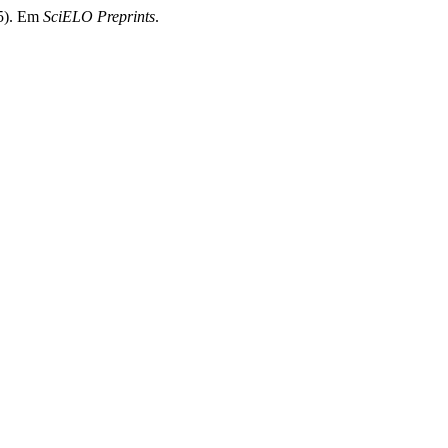
25). Em
SciELO Preprints
.