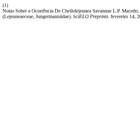
(1)
Notas Sobre a Ocorrência De Cheilolejeunea Savannae L.P. Macedo, I
(Lejeuneaeceae, Jungermanniidae).
SciELO Preprints
. fevereiro 14, 