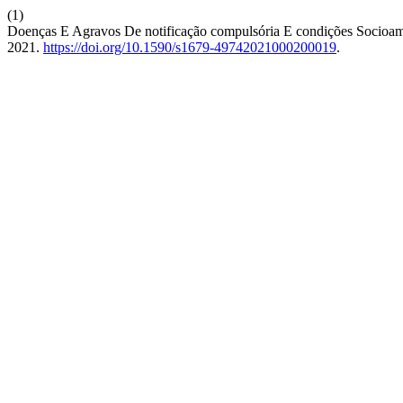
(1)
Doenças E Agravos De notificação compulsória E condições Socioamb
2021.
https://doi.org/10.1590/s1679-49742021000200019
.