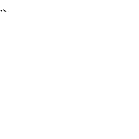
rints
.